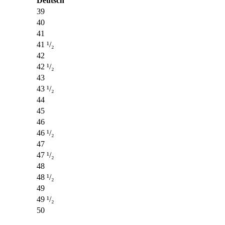
Deutsch
39
40
41
41 ¹/₂
42
42 ¹/₂
43
43 ¹/₂
44
45
46
46 ¹/₂
47
47 ¹/₂
48
48 ¹/₂
49
49 ¹/₂
50