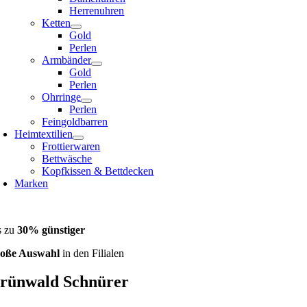
Herrenuhren
Ketten
Gold
Perlen
Armbänder
Gold
Perlen
Ohrringe
Perlen
Feingoldbarren
Heimtextilien
Frottierwaren
Bettwäsche
Kopfkissen & Bettdecken
Marken
lialreservierung
s zu
30% günstiger
oße Auswahl
in den Filialen
rünwald Schnürer