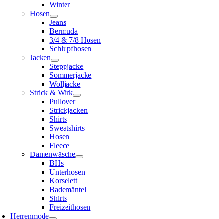
Winter
Hosen
Jeans
Bermuda
3/4 & 7/8 Hosen
Schlupfhosen
Jacken
Steppjacke
Sommerjacke
Wolljacke
Strick & Wirk
Pullover
Strickjacken
Shirts
Sweatshirts
Hosen
Fleece
Damenwäsche
BHs
Unterhosen
Korselett
Bademäntel
Shirts
Freizeithosen
Herrenmode