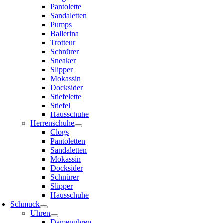
Pantolette
Sandaletten
Pumps
Ballerina
Trotteur
Schnürer
Sneaker
Slipper
Mokassin
Docksider
Stiefelette
Stiefel
Hausschuhe
Herrenschuhe
Clogs
Pantoletten
Sandaletten
Mokassin
Docksider
Schnürer
Slipper
Hausschuhe
Schmuck
Uhren
Damenuhren