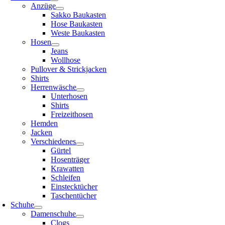
Anzüge
Sakko Baukasten
Hose Baukasten
Weste Baukasten
Hosen
Jeans
Wollhose
Pullover & Strickjacken
Shirts
Herrenwäsche
Unterhosen
Shirts
Freizeithosen
Hemden
Jacken
Verschiedenes
Gürtel
Hosenträger
Krawatten
Schleifen
Einstecktücher
Taschentücher
Schuhe
Damenschuhe
Clogs