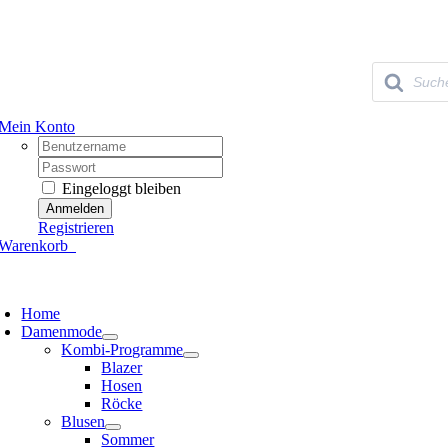
Skip
to
content
Products
search
Mein Konto
Username:
Passwort:
Eingeloggt bleiben
Registrieren
Warenkorb
0
oggle
avigation
Home
Damenmode
Kombi-Programme
Blazer
Hosen
Röcke
Blusen
Sommer